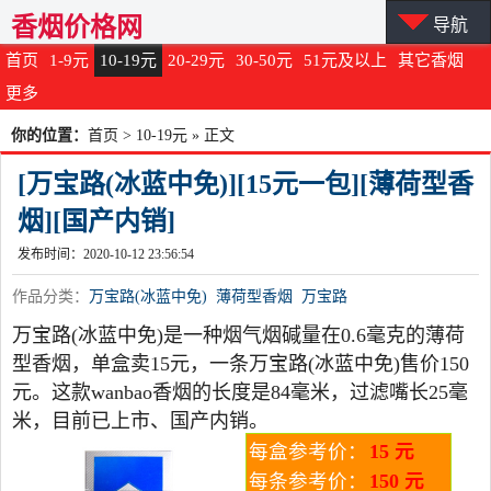
香烟价格网
导航
首页
1-9元
10-19元
20-29元
30-50元
51元及以上
其它香烟
更多
你的位置：
首页
>
10-19元
» 正文
[万宝路(冰蓝中免)][15元一包][薄荷型香
烟][国产内销]
发布时间：2020-10-12 23:56:54
作品分类：
万宝路(冰蓝中免)
薄荷型香烟
万宝路
万宝路(冰蓝中免)是一种烟气烟碱量在0.6毫克的薄荷
型香烟，单盒卖15元，一条万宝路(冰蓝中免)售价150
元。这款wanbao香烟的长度是84毫米，过滤嘴长25毫
米，目前已上市、国产内销。
每盒参考价：
15 元
每条参考价：
150 元