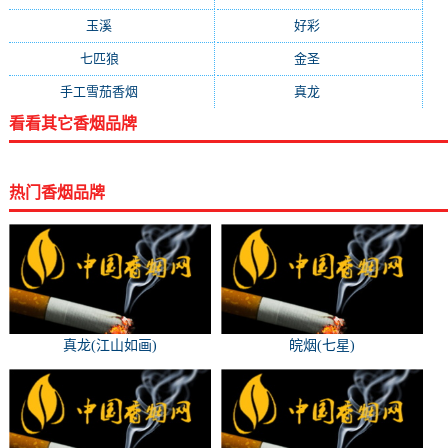
玉溪
(76)
好彩
(73)
七匹狼
(70)
金圣
(70)
手工雪茄香烟
(69)
真龙
(65)
看看其它香烟品牌
热门香烟品牌
真龙(江山如画)
皖烟(七星)