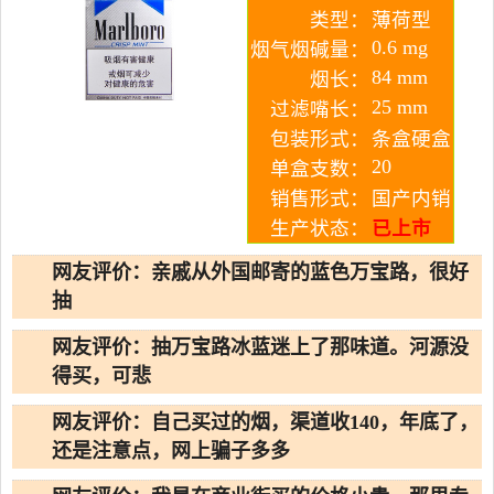
类型：
薄荷型
0.6 mg
烟气烟碱量：
84 mm
烟长：
25 mm
过滤嘴长：
包装形式：
条盒硬盒
20
单盒支数：
销售形式：
国产内销
生产状态：
已上市
网友评价：亲戚从外国邮寄的蓝色万宝路，很好
抽
网友评价：抽万宝路冰蓝迷上了那味道。河源没
得买，可悲
网友评价：自己买过的烟，渠道收140，年底了，
还是注意点，网上骗子多多