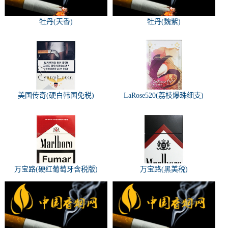
牡丹(天香)
牡丹(魏紫)
美国传奇(硬白韩国免税)
LaRose520(荔枝爆珠细支)
万宝路(硬红葡萄牙含税版)
万宝路(黑美税)