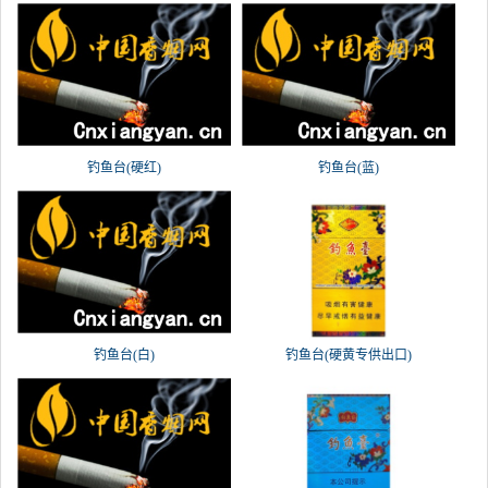
钓鱼台(硬红)
钓鱼台(蓝)
钓鱼台(白)
钓鱼台(硬黄专供出口)