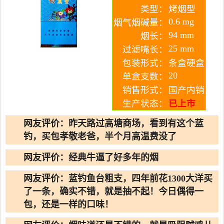
类型：
烤烟型
0.6 mg
烟气烟碱量：
94 mm
烟长：
25 mm
过滤嘴长：
包装形式：
条盒硬盒
20
单盒支数：
销售形式：
国产内销
生产状态：
已上市
网友评价：昨天路过高塘商场，看到有这个蓝
钓，买包孝敬老爸，半个月高温费没了
网友评价：经典牛逼了好多年的烟
网友评价：蓝钓鱼台粗支，四年前花1300大洋买
了一条，确实不错，就是抽不起！今日偶得一
包，还是一样的口味！