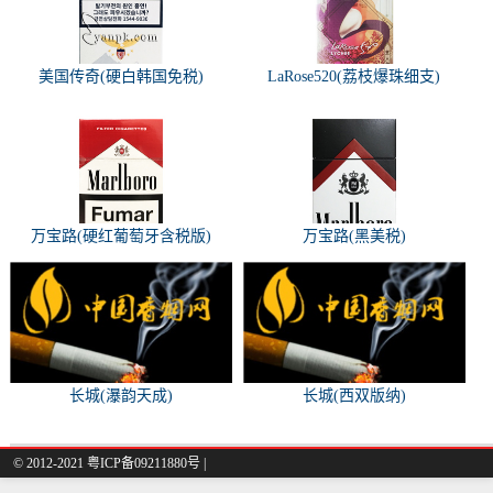
美国传奇(硬白韩国免税)
LaRose520(荔枝爆珠细支)
万宝路(硬红葡萄牙含税版)
万宝路(黑美税)
长城(瀑韵天成)
长城(西双版纳)
© 2012-2021 粤ICP备09211880号 |