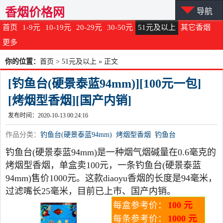
香烟价格网
导航
首页
1-9元
10-19元
20-29元
30-50元
51元及以上
其它香烟
更多
你的位置：
首页
>
51元及以上
» 正文
[钓鱼台(硬景泰蓝94mm)][100元一包]
[烤烟型香烟][国产内销]
发布时间：2020-10-13 00:24:16
作品分类：
钓鱼台(硬景泰蓝94mm)
烤烟型香烟
钓鱼台
钓鱼台(硬景泰蓝94mm)是一种烟气烟碱量在0.6毫克的
烤烟型香烟，单盒卖100元，一条钓鱼台(硬景泰蓝
94mm)售价1000元。这款diaoyu香烟的长度是94毫米，
过滤嘴长25毫米，目前已上市、国产内销。
每盒参考价：
100 元
每条参考价：
1000 元