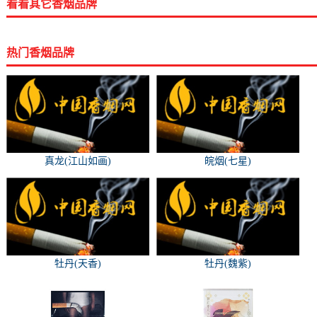
看看其它香烟品牌
热门香烟品牌
真龙(江山如画)
皖烟(七星)
牡丹(天香)
牡丹(魏紫)