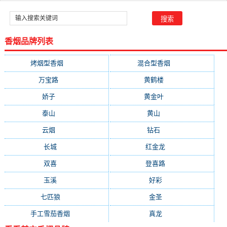
香烟品牌列表
烤烟型香烟
(3678)
混合型香烟
(779)
万宝路
(290)
黄鹤楼
(261)
娇子
(147)
黄金叶
(138)
泰山
(130)
黄山
(109)
云烟
(109)
钻石
(103)
长城
(91)
红金龙
(90)
双喜
(84)
登喜路
(76)
玉溪
(76)
好彩
(73)
七匹狼
(70)
金圣
(70)
手工雪茄香烟
(69)
真龙
(65)