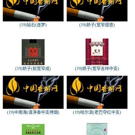
(19)钻石(逐梦)
(19)娇子(宽窄感恩)
(19)娇子(软宽窄成)
(19)娇子(宽窄吉祥中支)
(19)中南海(清净香中支烤烟)
(19)哈尔滨(老巴夺红中支)