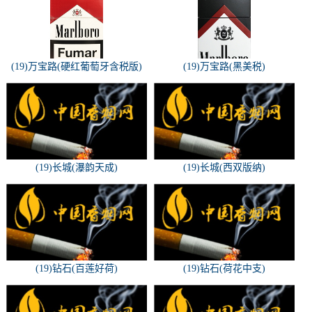
(19)万宝路(硬红葡萄牙含税版)
(19)万宝路(黑美税)
(19)长城(瀑韵天成)
(19)长城(西双版纳)
(19)钻石(百莲好荷)
(19)钻石(荷花中支)