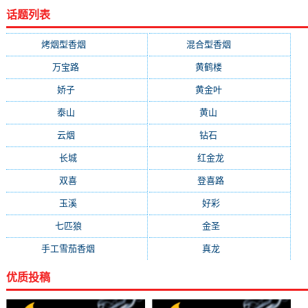
话题列表
烤烟型香烟
(3678)
混合型香烟
(779)
万宝路
(290)
黄鹤楼
(261)
娇子
(147)
黄金叶
(138)
泰山
(130)
黄山
(109)
云烟
(109)
钻石
(103)
长城
(91)
红金龙
(90)
双喜
(84)
登喜路
(76)
玉溪
(76)
好彩
(73)
七匹狼
(70)
金圣
(70)
手工雪茄香烟
(69)
真龙
(65)
优质投稿