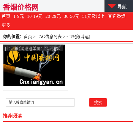
香烟价格网
导航
首页
1-9元
10-19元
20-29元
30-50元
51元及以上
其它香烟
更多
你的位置：
首页
> TAG信息列表 > 七匹狼(鸿运)
[七匹狼(鸿运)][单价：15元][烟
气烟碱：0.8mg]
推荐阅读